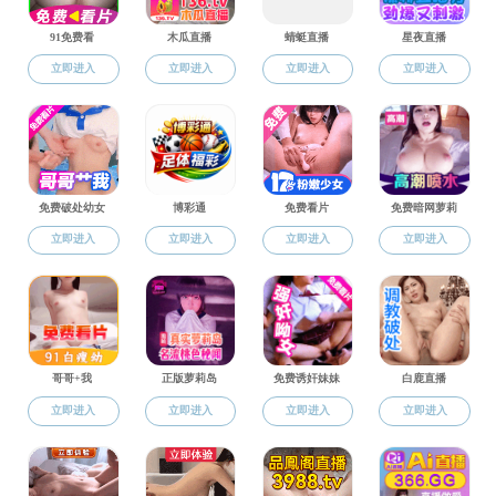
夏小云
，博士
任教师，
入选嘉兴
（CCF）高级会员、
Evolutionary Comput
Heuristics、Inter
研究方向
：计
主持项目：
主持国家重点
及横向课题等项目
代表性论文
：
1.Two-stage heur
Computing, 2024: 11
2.Set Packing O
9(10):586.