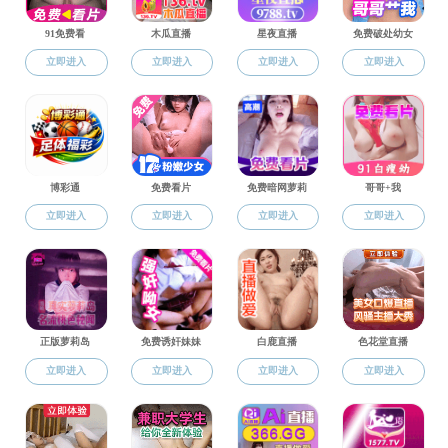
论文
10
余篇，其中
研究方向：
光
教育背景：
2016
年
9
月
—20
2009
年
9
月
—20
2005
年
9
月
—20
工作经历：
2012
年
4
月
—20
主持项目：
1.
国家重点研
2.
浙江省自然
3.
市厅级项目
2
代表性论文：
1.
蒋治国
,
马佳